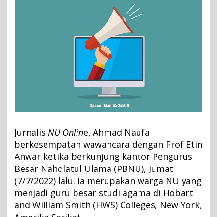
r
k
e
m
b
a
n
g
a
n
A
I
Jurnalis
NU
Onlin
e, Ahmad Naufa
berkesempatan wawancara dengan Prof Etin
Anwar ketika berkunjung kantor Pengurus
Besar Nahdlatul Ulama (PBNU), Jumat
(7/7/2022) lalu. Ia merupakan warga NU yang
menjadi guru besar studi agama di Hobart
and William Smith (HWS) Colleges, New York,