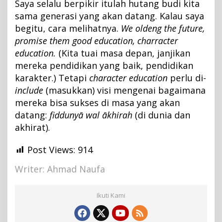
Saya selalu berpikir itulah hutang budi kita
sama generasi yang akan datang. Kalau saya
begitu, cara melihatnya.
We oldeng the future,
promise them good education, charracter
education.
(Kita tuai masa depan, janjikan
mereka pendidikan yang baik, pendidikan
karakter.) Tetapi
character education
perlu di-
include
(masukkan) visi mengenai bagaimana
mereka bisa sukses di masa yang akan
datang:
fiddunyā wal ākhirah
(di dunia dan
akhirat).
Post Views:
914
Writer: Ahmad Naufa
Ikuti Kami