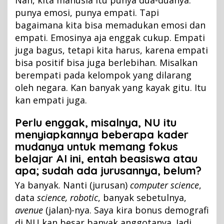
Nah, kita manusia itu punya dua-duanya:
punya emosi, punya empati. Tapi
bagaimana kita bisa memadukan emosi dan
empati. Emosinya aja enggak cukup. Empati
juga bagus, tetapi kita harus, karena empati
bisa positif bisa juga berlebihan. Misalkan
berempati pada kelompok yang dilarang
oleh negara. Kan banyak yang kayak gitu. Itu
kan empati juga.
Perlu enggak, misalnya, NU itu
menyiapkannya beberapa kader
mudanya untuk memang fokus
belajar AI ini, entah beasiswa atau
apa; sudah ada jurusannya, belum?
Ya banyak. Nanti (jurusan)
computer science
,
data
science, robotic
, banyak sebetulnya,
avenue
(jalan)-nya. Saya kira bonus demografi
di NU kan besar,banyak anggotanya. Jadi