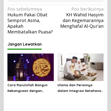
N
Pos sebelumnya
Pos berikutnya
Hukum Pakai Obat
KH Wahid Hasyim
a
Semprot Asma,
dan Kegemarannya
v
Apakah
Menghafal Al-Qur’an
i
Membatalkan Puasa?
g
a
Jangan Lewatkan
s
i
p
o
s
Cara Rasulullah Bangun
Ulama dan Perannya
Kebangsaan dengan
dalam Integrasi Ketahanan
Konsensus
Keluarga