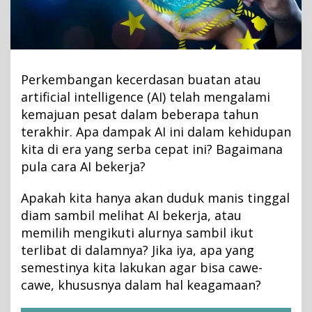
P
e
s
a
n
Perkembangan kecerdasan buatan atau
t
artificial intelligence (AI) telah mengalami
r
kemajuan pesat dalam beberapa tahun
e
terakhir. Apa dampak AI ini dalam kehidupan
n
kita di era yang serba cepat ini? Bagaimana
d
pula cara AI bekerja?
i
T
Apakah kita hanya akan duduk manis tinggal
e
diam sambil melihat AI bekerja, atau
n
memilih mengikuti alurnya sambil ikut
g
terlibat di dalamnya? Jika iya, apa yang
a
semestinya kita lakukan agar bisa cawe-
h
P
cawe, khususnya dalam hal keagamaan?
e