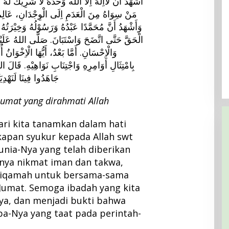
أَشْهَدُ أَنْ لَااِلَهَ اِلَّا الله وَحْدَهُ لَا شَرِيْكَ لَهُ
مَنْ سِوَاهُ مِنَ الْعَدَمِ اِلَى الْوِجْدَانِ، عَالِم.
وَأَشْهَدُ أَنَّ مُحَمَّدًا عَبْدُهُ وَرَسُوْلُهُ وَخِيْرَتُهُ
الْحَقَّ حَتَّى اتَّضَحَ وَاسْتَبَانَ. صَلَّى اللهُ عَلَيْ
Khutbah Nikah: Universalitas
وَالْاِحْسَانِ. أَمَّا بَعْدُ، أَيُّهَا الْاِخْوَان،
Pernikahan untuk Peradaban Mulia
بِامْتِثَالِ أَوَامِرِهِ وَاجْتِنَابِ نَوَاهِيْهِ. قَالَ ال
Di Khutbah
|
23/07/2023
جَاهَدُوا فِينَا لَنَهْدِيَ
Jumat yang dirahmati Allah
ri kita tanamkan dalam hati
kapan syukur kepada Allah swt
unia-Nya yang telah diberikan
nya nikmat iman dan takwa,
istiqamah untuk bersama-sama
Jumat. Semoga ibadah yang kita
Nya, dan menjadi bukti bahwa
a-Nya yang taat pada perintah-