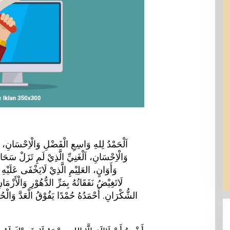
اَلْحَمْدُ لِلهِ وَاسِعِ الْفَضْلِ وَالْاِحْسَانِ،
وَالْاِحْسَانِ، اَلْغَنِيِّ الَّذِيْ لَمِ تَزَلْ سَح
وَأَوَانٍ، العَلِيْمِ الَّذِيْ لَايَخْفَى عَلَيْهِ خ
لَاتَغِيْضُ نَفَقَاتُهُ بِمَرِّ الدُّهُوْرِ وَالْأَزْمَان
الشُّكْرَانِ. أَحْمَدُهُ حُمْدًا يَفُوْقُ الْعَدَّ وَالْح