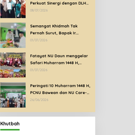
Perkuat Sinergi dengan DLH
Gresik untuk Pelestarian
08/07/2026
Lingkungan di Bawean
Semangat Khidmah Tak
Pernah Surut, Bapak Ir.
Syariful Mizan Tetap Hadiri
01/07/2026
Peringatan Tahun Baru Islam
1448 H di Tengah Kondisi Sakit
Fatayat NU Daun menggelar
Safari Muharram 1448 H,
Perkuat Ukhuwah dan Syiar
01/07/2026
Islam Melalui Ziarah Wali
Peringati 10 Muharram 1448 H,
PCNU Bawean dan NU Care-
LAZISNU PCNU Bawean
26/06/2026
Santuni Anak Yatim Dhuafa
Khutbah