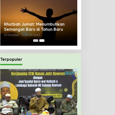
Khutbah Jumat: Menumbuhkan
Semangat Baru di Tahun Baru
Di Khutbah
|
21/07/2023
Terpopuler