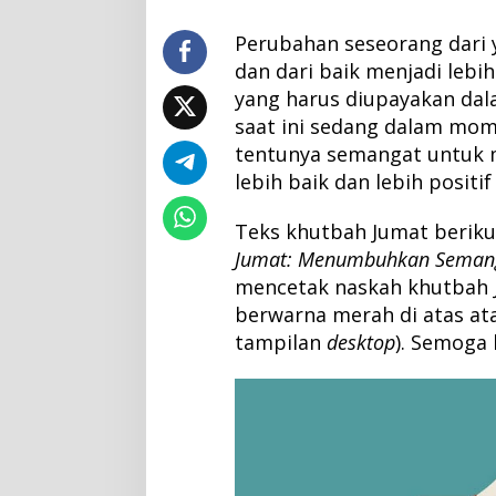
e
m
Perubahan seseorang dari 
a
dan dari baik menjadi lebi
n
yang harus diupayakan dal
g
saat ini sedang dalam mo
a
tentunya semangat untuk 
t
lebih baik dan lebih positi
B
a
Teks khutbah Jumat berikut
r
Jumat: Menumbuhkan Semang
u
d
mencetak naskah khutbah Ju
i
berwarna merah di atas ata
T
tampilan
desktop
). Semoga
a
h
u
n
B
a