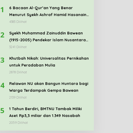
1
6 Bacaan Al-Qur’an Yang Benar
Menurut Syekh Ashraf Hamid Hasanain
al Ja’fary al Azhary
4383 Dilihat
2
Syekh Muhammad Zainuddin Bawean
(1915-2005) Pendekar Islam Nusantara
Di Mekkah
3241 Dilihat
3
Khutbah Nikah: Universalitas Pernikahan
untuk Peradaban Mulia
2878 Dilihat
4
Relawan NU akan Bangun Huntara bagi
Warga Terdampak Gempa Bawean
2139 Dilihat
5
1 Tahun Berdiri, BMTNU Tambak Miliki
Aset Rp3,3 miliar dan 1.349 Nasabah
2059 Dilihat