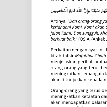
نَّهُمْ سُبُلَنَا وَإِنَّ اللَّهَ لَمَعَ الْمُحْسِنِينَ
Artinya, “
Dan orang-orang ya
keridhaan) Kami, Kami akan 
jalan Kami. Dan sungguh, All
berbuat baik
.” (QS Al-‘Ankabu
Berkaitan dengan ayat ini,
kitab tafsir
Mafatihul Ghaib
menjelaskan perihal jamina
orang-orang yang terus be
meningkatkan semangat da
akan ditunjukkan kepada m
Orang-orang yang terus be
meningkatkan ketaatan da
akan mendapatkan balasan 