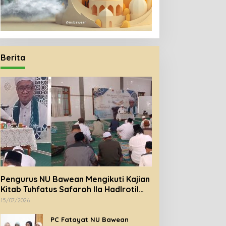
Berita
Pengurus NU Bawean Mengikuti Kajian
Kitab Tuhfatus Safaroh Ila Hadlrotil
Baroroh besama Syeikh Rohimuddin
15/07/2026
Nawawi Al-Bantani.
PC Fatayat NU Bawean