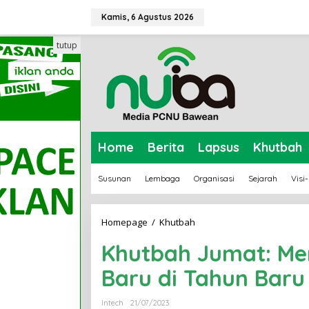
L
Kamis, 6 Agustus 2026
e
w
tutup
a
t
i
k
e
k
Home
Berita
Lapsus
Khutbah
o
n
Susunan
Lembaga
Organisasi
Sejarah
Visi
t
e
n
Homepage
/
Khutbah
K
h
Khutbah Jumat: M
u
t
Baru di Tahun Baru
b
a
Intech
21/07/2023