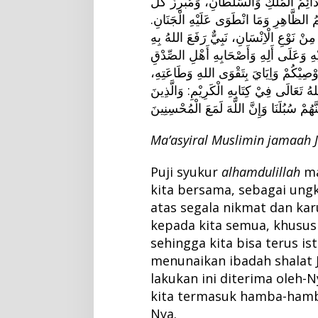
 دَائِمُ الْمُلْكِ وَالسُّلْطَانِ، وَمُبْرِزُ كُلِّ
ُ الظَّاهِرِ وَمَا انْطَوَى عَلَيْهِ الْجَنَانِ
 مِنْ نَوْعِ الْاِنْسَانِ، نَبِيٌّ رَفَعَ اللهُ بِهِ
هِ وَعَلَى أَلِهِ وَأَصْحَابِهِ أَهْلِ الصِّدْقِ
ُ أُوْصِيْكُمْ وَاِيَايَ بِتَقْوَى اللهِ وَطَاعَتِهِ
لهُ تَعَالَى فِيْ كِتَابِهِ الْكَرِيْمِ: وَالَّذِينَ
نَّهُمْ سُبُلَنَا وَإِنَّ اللَّهَ لَمَعَ الْمُحْسِنِينَ
Ma’asyiral Muslimin jamaah 
Puji syukur
alhamdulillah
ma
kita bersama, sebagai ung
atas segala nikmat dan kar
kepada kita semua, khusus
sehingga kita bisa terus 
menunaikan ibadah shalat 
lakukan ini diterima oleh-
kita termasuk hamba-hamb
Nya.