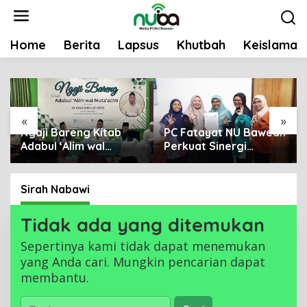
L
e
w
Home
Berita
Lapsus
Khutbah
Keislaman
a
t
i
k
e
«
»
k
Ngaji Bareng Kitab
PC Fatayat NU Bawean
Adabul ‘Alim wal
Perkuat Sinergi
o
Muta’allim, Pengurus
dengan DLH Gresik
n
NU Se-Bawean
untuk Pelestarian
t
Perkuat Tradisi
Lingkungan di Bawean
Sirah Nabawi
e
Keilmuan
n
Tidak ada yang ditemukan
Sepertinya kami tidak dapat menemukan
yang Anda cari. Mungkin pencarian dapat
membantu.
C