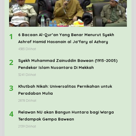
1
6 Bacaan Al-Qur’an Yang Benar Menurut Syekh
Ashraf Hamid Hasanain al Ja’fary al Azhary
4383 Dilihat
2
Syekh Muhammad Zainuddin Bawean (1915-2005)
Pendekar Islam Nusantara Di Mekkah
3241 Dilihat
3
Khutbah Nikah: Universalitas Pernikahan untuk
Peradaban Mulia
2878 Dilihat
4
Relawan NU akan Bangun Huntara bagi Warga
Terdampak Gempa Bawean
2139 Dilihat