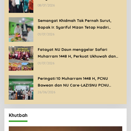
Lingkungan di Bawean
08/07/2026
Semangat Khidmah Tak Pernah Surut,
Bapak Ir. Syariful Mizan Tetap Hadiri
Peringatan Tahun Baru Islam 1448 H di
01/07/2026
Tengah Kondisi Sakit
Fatayat NU Daun menggelar Safari
Muharram 1448 H, Perkuat Ukhuwah dan
Syiar Islam Melalui Ziarah Wali
01/07/2026
Peringati 10 Muharram 1448 H, PCNU
Bawean dan NU Care-LAZISNU PCNU
Bawean Santuni Anak Yatim Dhuafa
26/06/2026
Khutbah