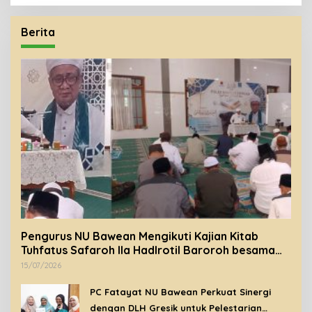
Berita
Pengurus NU Bawean Mengikuti Kajian Kitab
Tuhfatus Safaroh Ila Hadlrotil Baroroh besama
Syeikh Rohimuddin Nawawi Al-Bantani.
15/07/2026
PC Fatayat NU Bawean Perkuat Sinergi
dengan DLH Gresik untuk Pelestarian