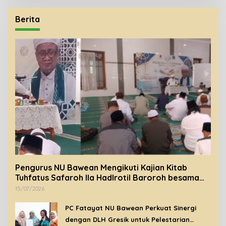
Berita
Pengurus NU Bawean Mengikuti Kajian Kitab
Tuhfatus Safaroh Ila Hadlrotil Baroroh besama
Syeikh Rohimuddin Nawawi Al-Bantani.
15/07/2026
PC Fatayat NU Bawean Perkuat Sinergi
dengan DLH Gresik untuk Pelestarian