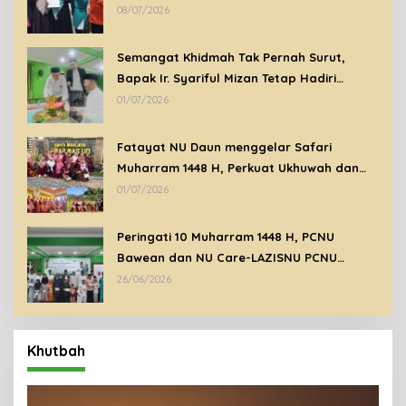
Lingkungan di Bawean
08/07/2026
Semangat Khidmah Tak Pernah Surut,
Bapak Ir. Syariful Mizan Tetap Hadiri
Peringatan Tahun Baru Islam 1448 H di
01/07/2026
Tengah Kondisi Sakit
Fatayat NU Daun menggelar Safari
Muharram 1448 H, Perkuat Ukhuwah dan
Syiar Islam Melalui Ziarah Wali
01/07/2026
Peringati 10 Muharram 1448 H, PCNU
Bawean dan NU Care-LAZISNU PCNU
Bawean Santuni Anak Yatim Dhuafa
26/06/2026
Khutbah