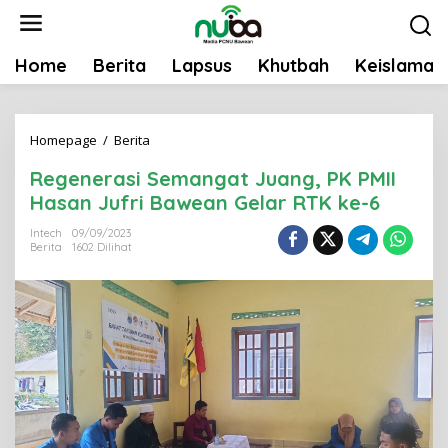
L
e
w
Home
Berita
Lapsus
Khutbah
Keislaman
a
t
i
Homepage
/
Berita
R
k
e
e
Regenerasi Semangat Juang, PK PMII
g
k
Hasan Jufri Bawean Gelar RTK ke-6
e
o
n
Intech
09/09/2023
n
Berita
1602 Dilihat
e
t
r
e
a
n
s
i
S
e
m
a