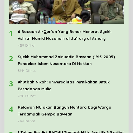
1
6 Bacaan Al-Qur’an Yang Benar Menurut Syekh
Ashraf Hamid Hasanain al Ja’fary al Azhary
4387 Dilihat
2
Syekh Muhammad Zainuddin Bawean (1915-2005)
Pendekar Islam Nusantara Di Mekkah
3244 Dilihat
3
Khutbah Nikah: Universalitas Pernikahan untuk
Peradaban Mulia
2880 Dilihat
4
Relawan NU akan Bangun Huntara bagi Warga
Terdampak Gempa Bawean
2141 Dilihat
1 Tahun Berdiri, BMTNU Tambak Miliki Aset Rp3,3 miliar