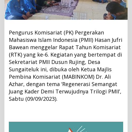
n
g
a
t
J
Pengurus Komisariat (PK) Pergerakan
u
Mahasiswa Islam Indonesia (PMII) Hasan Jufri
a
Bawean menggelar Rapat Tahun Komisariat
n
(RTK) yang ke-6. Kegiatan yang bertempat di
g
Sekretariat PMII Dusun Rujing, Desa
,
Sungaiteluk ini, dibuka oleh Ketua Majlis
P
Pembina Komisariat (MABINKOM) Dr. Ali
K
Azhar, dengan tema ‘Regenerasi Semangat
P
Juang Kader Demi Terwujudnya Trilogi PMII’,
M
Sabtu (09/09/2023).
I
I
H
a
s