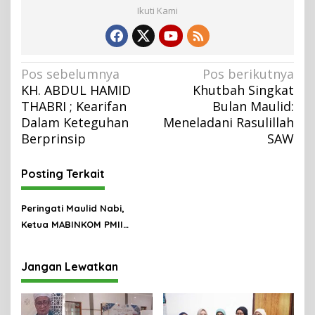
Ikuti Kami
N
Pos sebelumnya
Pos berikutnya
KH. ABDUL HAMID
Khutbah Singkat
a
THABRI ; Kearifan
Bulan Maulid:
v
Dalam Keteguhan
Meneladani Rasulillah
i
Berprinsip
SAW
g
a
Posting Terkait
s
Peringati Maulid Nabi,
i
Ketua MABINKOM PMII
p
Hasan Jufri Minta Pengurus
o
Meneladani Rasulullah
Jangan Lewatkan
s