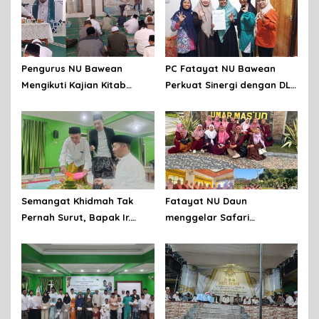
Pengurus NU Bawean
PC Fatayat NU Bawean
Mengikuti Kajian Kitab
Perkuat Sinergi dengan DLH
Tuhfatus Safaroh Ila
Gresik untuk Pelestarian
Hadlrotil Baroroh besama
Lingkungan di Bawean
Syeikh Rohimuddin Nawawi
Al-Bantani.
Semangat Khidmah Tak
Fatayat NU Daun
Pernah Surut, Bapak Ir.
menggelar Safari
Syariful Mizan Tetap Hadiri
Muharram 1448 H, Perkuat
Peringatan Tahun Baru
Ukhuwah dan Syiar Islam
Islam 1448 H di Tengah
Melalui Ziarah Wali
Kondisi Sakit