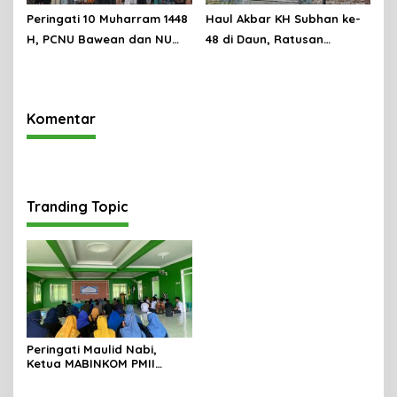
Peringati 10 Muharram 1448
Haul Akbar KH Subhan ke-
H, PCNU Bawean dan NU
48 di Daun, Ratusan
Care-LAZISNU PCNU
Jamaah Kenang Jejak
Bawean Santuni Anak Yatim
Keilmuan Ulama Bawean
Dhuafa
Komentar
Tranding Topic
Peringati Maulid Nabi,
Ketua MABINKOM PMII
Hasan Jufri Minta Pengurus
Meneladani Rasulullah