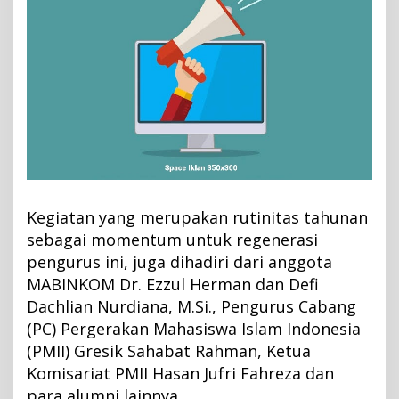
a
n
J
u
f
r
i
B
a
w
e
Kegiatan yang merupakan rutinitas tahunan
a
sebagai momentum untuk regenerasi
n
pengurus ini, juga dihadiri dari anggota
G
MABINKOM Dr. Ezzul Herman dan Defi
e
Dachlian Nurdiana, M.Si., Pengurus Cabang
l
(PC) Pergerakan Mahasiswa Islam Indonesia
a
(PMII) Gresik Sahabat Rahman, Ketua
r
Komisariat PMII Hasan Jufri Fahreza dan
R
T
para alumni lainnya.