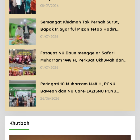
Lingkungan di Bawean
08/07/2026
Semangat Khidmah Tak Pernah Surut,
Bapak Ir. Syariful Mizan Tetap Hadiri
Peringatan Tahun Baru Islam 1448 H di
01/07/2026
Tengah Kondisi Sakit
Fatayat NU Daun menggelar Safari
Muharram 1448 H, Perkuat Ukhuwah dan
Syiar Islam Melalui Ziarah Wali
01/07/2026
Peringati 10 Muharram 1448 H, PCNU
Bawean dan NU Care-LAZISNU PCNU
Bawean Santuni Anak Yatim Dhuafa
26/06/2026
Khutbah