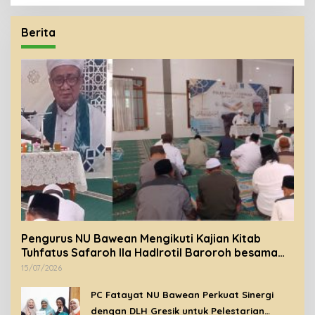
Berita
Pengurus NU Bawean Mengikuti Kajian Kitab
Tuhfatus Safaroh Ila Hadlrotil Baroroh besama
Syeikh Rohimuddin Nawawi Al-Bantani.
15/07/2026
PC Fatayat NU Bawean Perkuat Sinergi
dengan DLH Gresik untuk Pelestarian