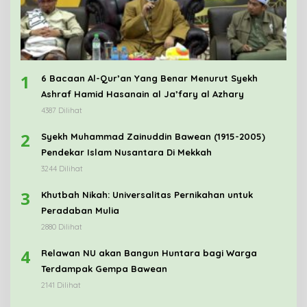
1
6 Bacaan Al-Qur’an Yang Benar Menurut Syekh
Ashraf Hamid Hasanain al Ja’fary al Azhary
4387 Dilihat
2
Syekh Muhammad Zainuddin Bawean (1915-2005)
Pendekar Islam Nusantara Di Mekkah
3244 Dilihat
3
Khutbah Nikah: Universalitas Pernikahan untuk
Peradaban Mulia
2880 Dilihat
4
Relawan NU akan Bangun Huntara bagi Warga
Terdampak Gempa Bawean
2141 Dilihat