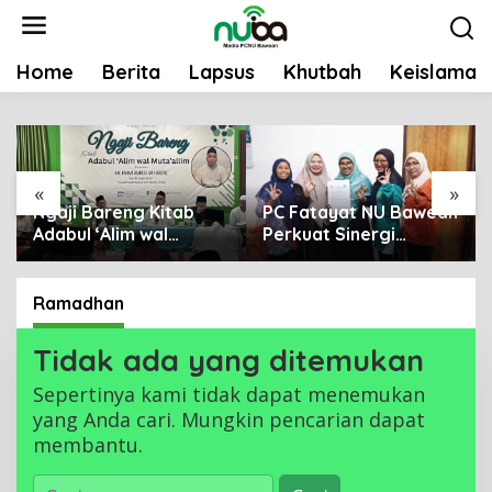
L
e
w
Home
Berita
Lapsus
Khutbah
Keislaman
a
t
i
k
e
«
»
k
Ngaji Bareng Kitab
PC Fatayat NU Bawean
Adabul ‘Alim wal
Perkuat Sinergi
o
Muta’allim, Pengurus
dengan DLH Gresik
n
NU Se-Bawean
untuk Pelestarian
t
Perkuat Tradisi
Lingkungan di Bawean
Ramadhan
e
Keilmuan
n
Tidak ada yang ditemukan
Sepertinya kami tidak dapat menemukan
yang Anda cari. Mungkin pencarian dapat
membantu.
C