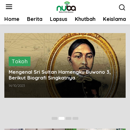
L
e
w
Home
Berita
Lapsus
Khutbah
Keislaman
a
t
i
k
e
k
Tokoh
o
n
Mengenal Sri Sultan Hamengku Buwono 3,
t
Berikut Biografi Singkatnya
e
14/10/2023
n