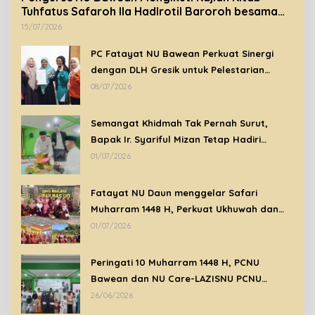
Tuhfatus Safaroh Ila Hadlrotil Baroroh besama
Syeikh Rohimuddin Nawawi Al-Bantani.
15/07/2026
PC Fatayat NU Bawean Perkuat Sinergi
dengan DLH Gresik untuk Pelestarian
Lingkungan di Bawean
08/07/2026
Semangat Khidmah Tak Pernah Surut,
Bapak Ir. Syariful Mizan Tetap Hadiri
Peringatan Tahun Baru Islam 1448 H di
01/07/2026
Tengah Kondisi Sakit
Fatayat NU Daun menggelar Safari
Muharram 1448 H, Perkuat Ukhuwah dan
Syiar Islam Melalui Ziarah Wali
01/07/2026
Peringati 10 Muharram 1448 H, PCNU
Bawean dan NU Care-LAZISNU PCNU
Bawean Santuni Anak Yatim Dhuafa
26/06/2026