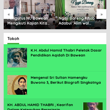
«
»
Pengurus NU Bawean
Ngaji Bareng Kitab
Mengikuti Kajian Kitab
Adabul ‘Alim wal
Tuhfatus Safaroh Ila
Muta’allim, Pengurus
Hadlrotil Baroroh
NU Se-Bawean
besama Syeikh
Perkuat Tradisi
Tokoh
Rohimuddin Nawawi Al-
Keilmuan
Bantani.
K.H. Abdul Hamid Thabri Peletak Dasar
Pendidikan Aqidah Di Bawean
Mengenal Sri Sultan Hamengku
Buwono 3, Berikut Biografi Singkatnya
KH. ABDUL HAMID THABRI ; Kearifan
Dalam Keteguhan Berprinsip