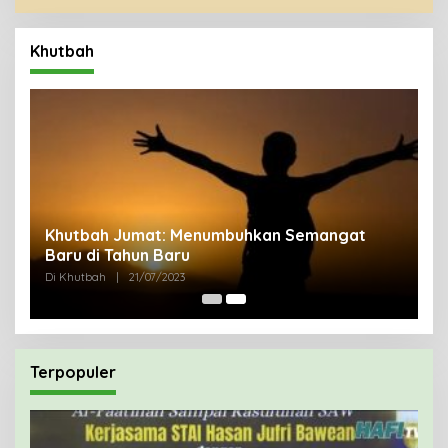
Khutbah
uk
Khutbah Jumat: Menumbuhkan Semangat
Baru di Tahun Baru
Di Khutbah
|
21/07/2023
Terpopuler