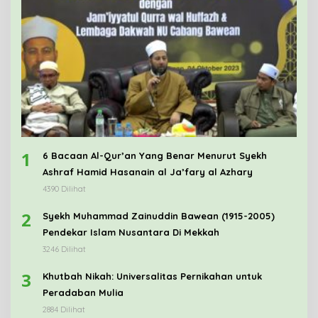
1
6 Bacaan Al-Qur’an Yang Benar Menurut Syekh
Ashraf Hamid Hasanain al Ja’fary al Azhary
4390 Dilihat
2
Syekh Muhammad Zainuddin Bawean (1915-2005)
Pendekar Islam Nusantara Di Mekkah
3246 Dilihat
3
Khutbah Nikah: Universalitas Pernikahan untuk
Peradaban Mulia
2884 Dilihat