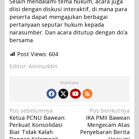
Selain mendalami tema hukum, acara juga
diisi dengan diskusi interaktif, di mana para
peserta dapat mengajukan berbagai
pertanyaan seputar hukum kepada
narasumber. Dan acara ditutup dengan do’a
bersama.
Post Views:
604
Editor: Aminuddin
Ikuti Kami
N
Pos sebelumnya
Pos berikutnya
Ketua PCNU Bawean:
IKA PMII Bawean
a
Perkuat Konsolidasi
Mengecam Atas
v
Biar Tidak Kalah
Penyebaran Berita
i
Dengan Kelompok
Hoax ini