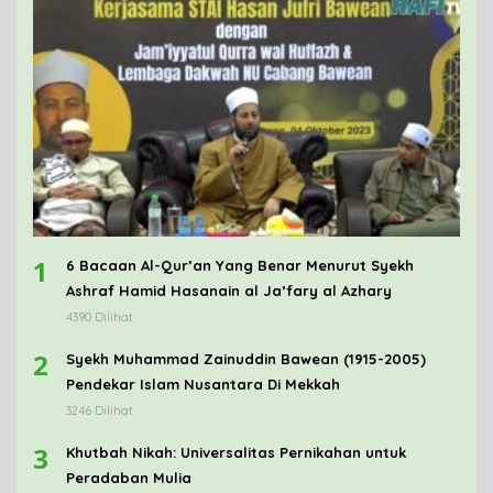
1
6 Bacaan Al-Qur’an Yang Benar Menurut Syekh
Ashraf Hamid Hasanain al Ja’fary al Azhary
4390 Dilihat
2
Syekh Muhammad Zainuddin Bawean (1915-2005)
Pendekar Islam Nusantara Di Mekkah
3246 Dilihat
3
Khutbah Nikah: Universalitas Pernikahan untuk
Peradaban Mulia