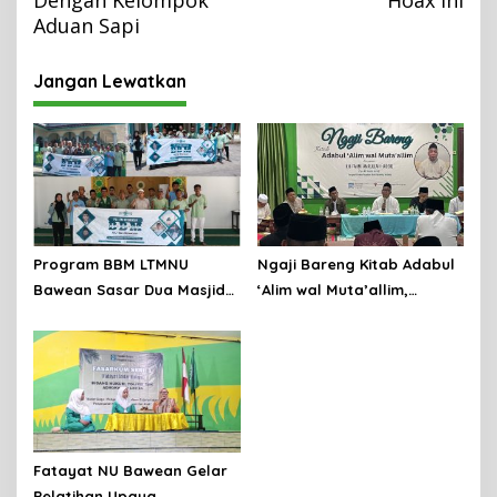
g
Aduan Sapi
a
Jangan Lewatkan
s
i
p
o
s
Program BBM LTMNU
Ngaji Bareng Kitab Adabul
Bawean Sasar Dua Masjid
‘Alim wal Muta’allim,
dan satu Mushalla di
Pengurus NU Se-Bawean
Wilayah Timur Pulau
Perkuat Tradisi Keilmuan
Bawean
Fatayat NU Bawean Gelar
Pelatihan Upaya