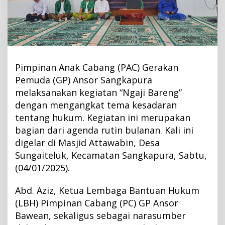
k
a
p
u
r
a
Pimpinan Anak Cabang (PAC) Gerakan
A
Pemuda (GP) Ansor Sangkapura
j
melaksanakan kegiatan “Ngaji Bareng”
a
dengan mengangkat tema kesadaran
k
tentang hukum. Kegiatan ini merupakan
M
bagian dari agenda rutin bulanan. Kali ini
a
digelar di Masjid Attawabin, Desa
s
Sungaiteluk, Kecamatan Sangkapura, Sabtu,
y
(04/01/2025).
a
r
Abd. Aziz, Ketua Lembaga Bantuan Hukum
a
(LBH) Pimpinan Cabang (PC) GP Ansor
k
Bawean, sekaligus sebagai narasumber
a