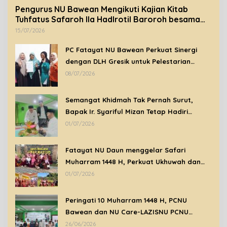
Pengurus NU Bawean Mengikuti Kajian Kitab
Tuhfatus Safaroh Ila Hadlrotil Baroroh besama
Syeikh Rohimuddin Nawawi Al-Bantani.
15/07/2026
PC Fatayat NU Bawean Perkuat Sinergi
dengan DLH Gresik untuk Pelestarian
Lingkungan di Bawean
08/07/2026
Semangat Khidmah Tak Pernah Surut,
Bapak Ir. Syariful Mizan Tetap Hadiri
Peringatan Tahun Baru Islam 1448 H di
01/07/2026
Tengah Kondisi Sakit
Fatayat NU Daun menggelar Safari
Muharram 1448 H, Perkuat Ukhuwah dan
Syiar Islam Melalui Ziarah Wali
01/07/2026
Peringati 10 Muharram 1448 H, PCNU
Bawean dan NU Care-LAZISNU PCNU
Bawean Santuni Anak Yatim Dhuafa
26/06/2026