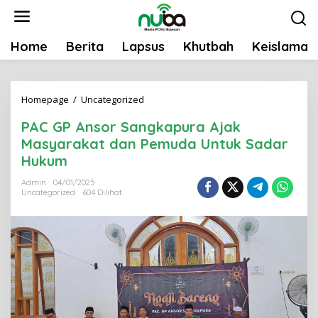
L
e
w
Home
Berita
Lapsus
Khutbah
Keislaman
a
t
i
Homepage
/
Uncategorized
P
k
A
e
PAC GP Ansor Sangkapura Ajak
C
k
Masyarakat dan Pemuda Untuk Sadar
G
o
Hukum
P
n
A
Admin
04/01/2025
t
Uncategorized
604 Dilihat
n
e
s
n
o
r
S
a
n
g