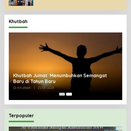
Khutbah
uk
Khutbah Jumat: Menumbuhkan Semangat
Baru di Tahun Baru
Di Khutbah
|
21/07/2023
Terpopuler