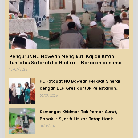
Pengurus NU Bawean Mengikuti Kajian Kitab
Tuhfatus Safaroh Ila Hadlrotil Baroroh besama
Syeikh Rohimuddin Nawawi Al-Bantani.
15/07/2026
PC Fatayat NU Bawean Perkuat Sinergi
dengan DLH Gresik untuk Pelestarian
Lingkungan di Bawean
08/07/2026
Semangat Khidmah Tak Pernah Surut,
Bapak Ir. Syariful Mizan Tetap Hadiri
Peringatan Tahun Baru Islam 1448 H di
01/07/2026
Tengah Kondisi Sakit