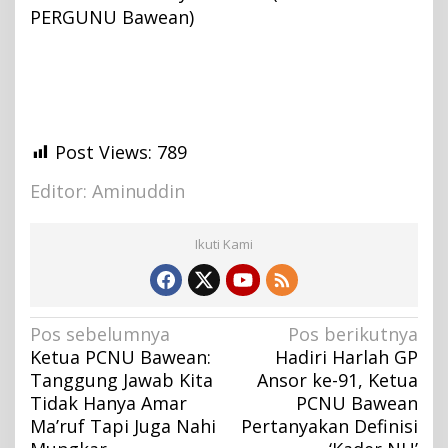
PERGUNU Bawean)
Post Views:
789
Editor: Aminuddin
Ikuti Kami
N
Pos sebelumnya
Pos berikutnya
Ketua PCNU Bawean:
Hadiri Harlah GP
a
Tanggung Jawab Kita
Ansor ke-91, Ketua
v
Tidak Hanya Amar
PCNU Bawean
i
Ma’ruf Tapi Juga Nahi
Pertanyakan Definisi