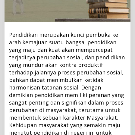
o
k
t
o
k
Pendidikan merupakan kunci pembuka ke
S
arah kemajuan suatu bangsa, pendidikan
a
yang maju dan kuat akan mempercepat
p
terjadinya perubahan sosial, dan pendidikan
e
yang mundur akan kontra produktif
terhadap jalannya proses perubahan sosial,
bahkan dapat menimbulkan ketidak
harmonisan tatanan sosial. Dengan
demikian pendidikan memiliki peranan yang
sangat penting dan signifikan dalam proses
perubahan di masyarakat, terutama untuk
membentuk sebuah karakter Masyarakat.
Kehidupan masyarakat yang semakin maju
menutut pendidikan di negeri ini untuk