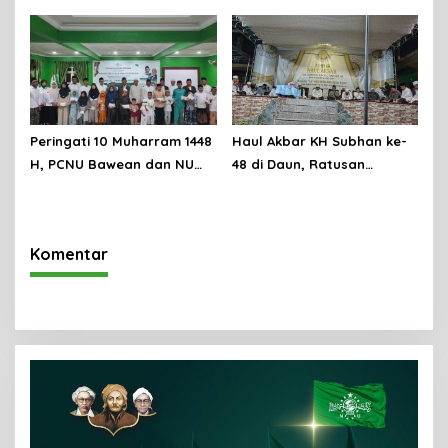
Syariful Mizan Tetap Hadiri
Muharram 1448 H, Perkuat
Peringatan Tahun Baru
Ukhuwah dan Syiar Islam
Islam 1448 H di Tengah
Melalui Ziarah Wali
Kondisi Sakit
Peringati 10 Muharram 1448
Haul Akbar KH Subhan ke-
H, PCNU Bawean dan NU
48 di Daun, Ratusan
Care-LAZISNU PCNU
Jamaah Kenang Jejak
Bawean Santuni Anak Yatim
Keilmuan Ulama Bawean
Dhuafa
Komentar