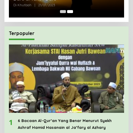
Di Khutbah
|
21/07/2023
Terpopuler
1
6 Bacaan Al-Qur’an Yang Benar Menurut Syekh
Ashraf Hamid Hasanain al Ja’fary al Azhary