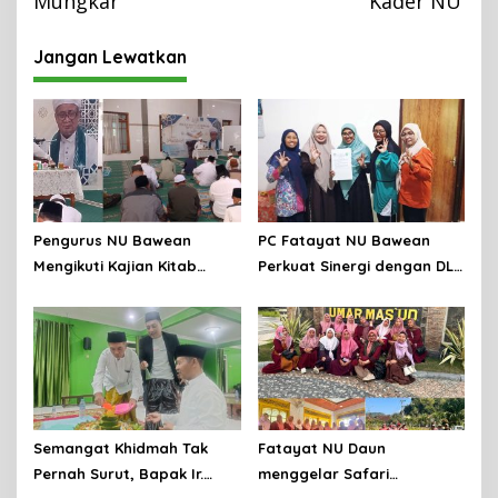
g
Mungkar
‘Kader NU’
a
Jangan Lewatkan
s
i
p
o
s
Pengurus NU Bawean
PC Fatayat NU Bawean
Mengikuti Kajian Kitab
Perkuat Sinergi dengan DLH
Tuhfatus Safaroh Ila
Gresik untuk Pelestarian
Hadlrotil Baroroh besama
Lingkungan di Bawean
Syeikh Rohimuddin Nawawi
Al-Bantani.
Semangat Khidmah Tak
Fatayat NU Daun
Pernah Surut, Bapak Ir.
menggelar Safari