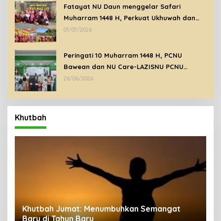
Fatayat NU Daun menggelar Safari
Muharram 1448 H, Perkuat Ukhuwah dan
Syiar Islam Melalui Ziarah Wali
01/07/2026
Peringati 10 Muharram 1448 H, PCNU
Bawean dan NU Care-LAZISNU PCNU
Bawean Santuni Anak Yatim Dhuafa
26/06/2026
Khutbah
uk
Khutbah Jumat: Menumbuhkan Semangat
Baru di Tahun Baru