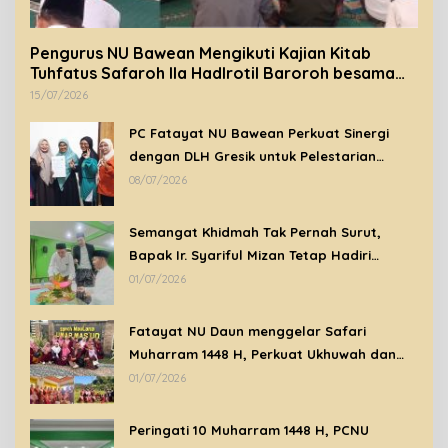
Pengurus NU Bawean Mengikuti Kajian Kitab
Tuhfatus Safaroh Ila Hadlrotil Baroroh besama
Syeikh Rohimuddin Nawawi Al-Bantani.
15/07/2026
PC Fatayat NU Bawean Perkuat Sinergi
dengan DLH Gresik untuk Pelestarian
Lingkungan di Bawean
08/07/2026
Semangat Khidmah Tak Pernah Surut,
Bapak Ir. Syariful Mizan Tetap Hadiri
Peringatan Tahun Baru Islam 1448 H di
01/07/2026
Tengah Kondisi Sakit
Fatayat NU Daun menggelar Safari
Muharram 1448 H, Perkuat Ukhuwah dan
Syiar Islam Melalui Ziarah Wali
01/07/2026
Peringati 10 Muharram 1448 H, PCNU