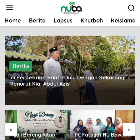
L
e
w
Home
Berita
Lapsus
Khutbah
Keislaman
a
t
i
k
e
k
Berita
o
n
Ini Perbedaan Santri Dulu Dengan Sekarang
t
Menurut Kiai Abdul Azis
e
25/10/2023
n
«
»
Ngaji Bareng Kitab
PC Fatayat NU Bawean