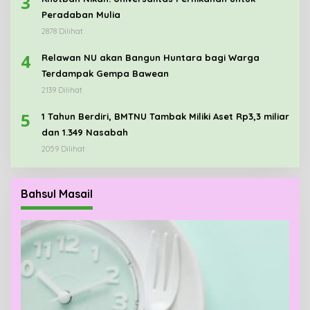
3
Peradaban Mulia
2878 Dilihat
4
Relawan NU akan Bangun Huntara bagi Warga
Terdampak Gempa Bawean
2139 Dilihat
5
1 Tahun Berdiri, BMTNU Tambak Miliki Aset Rp3,3 miliar
dan 1.349 Nasabah
2059 Dilihat
Bahsul Masail