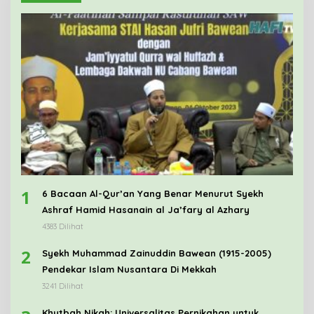
1
6 Bacaan Al-Qur’an Yang Benar Menurut Syekh
Ashraf Hamid Hasanain al Ja’fary al Azhary
4383 Dilihat
2
Syekh Muhammad Zainuddin Bawean (1915-2005)
Pendekar Islam Nusantara Di Mekkah
3241 Dilihat
Khutbah Nikah: Universalitas Pernikahan untuk