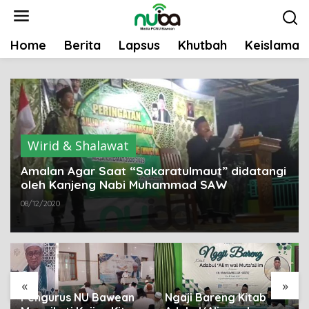
L
e
w
Home
Berita
Lapsus
Khutbah
Keislaman
a
t
i
k
e
k
Wirid & Shalawat
o
n
Amalan Agar Saat “Sakaratulmaut” didatangi
t
oleh Kanjeng Nabi Muhammad SAW
e
08/12/2020
n
«
»
Pengurus NU Bawean
Ngaji Bareng Kitab