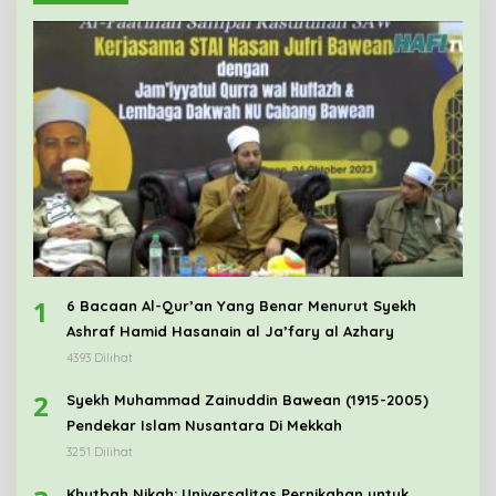
1
6 Bacaan Al-Qur’an Yang Benar Menurut Syekh
Ashraf Hamid Hasanain al Ja’fary al Azhary
4393 Dilihat
2
Syekh Muhammad Zainuddin Bawean (1915-2005)
Pendekar Islam Nusantara Di Mekkah
3251 Dilihat
Khutbah Nikah: Universalitas Pernikahan untuk