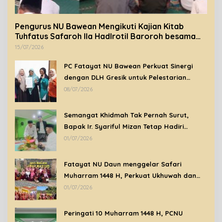
Pengurus NU Bawean Mengikuti Kajian Kitab
Tuhfatus Safaroh Ila Hadlrotil Baroroh besama
Syeikh Rohimuddin Nawawi Al-Bantani.
15/07/2026
PC Fatayat NU Bawean Perkuat Sinergi
dengan DLH Gresik untuk Pelestarian
Lingkungan di Bawean
08/07/2026
Semangat Khidmah Tak Pernah Surut,
Bapak Ir. Syariful Mizan Tetap Hadiri
Peringatan Tahun Baru Islam 1448 H di
01/07/2026
Tengah Kondisi Sakit
Fatayat NU Daun menggelar Safari
Muharram 1448 H, Perkuat Ukhuwah dan
Syiar Islam Melalui Ziarah Wali
01/07/2026
Peringati 10 Muharram 1448 H, PCNU