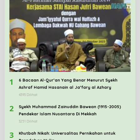
1
6 Bacaan Al-Qur’an Yang Benar Menurut Syekh
Ashraf Hamid Hasanain al Ja’fary al Azhary
4393 Dilihat
2
Syekh Muhammad Zainuddin Bawean (1915-2005)
Pendekar Islam Nusantara Di Mekkah
3251 Dilihat
3
Khutbah Nikah: Universalitas Pernikahan untuk