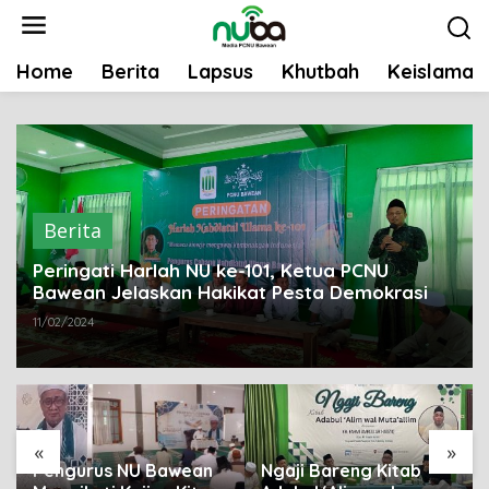
L
e
w
Home
Berita
Lapsus
Khutbah
Keislaman
a
t
i
k
e
k
Berita
o
n
Peringati Harlah NU ke-101, Ketua PCNU
t
Bawean Jelaskan Hakikat Pesta Demokrasi
e
11/02/2024
n
«
»
Pengurus NU Bawean
Ngaji Bareng Kitab