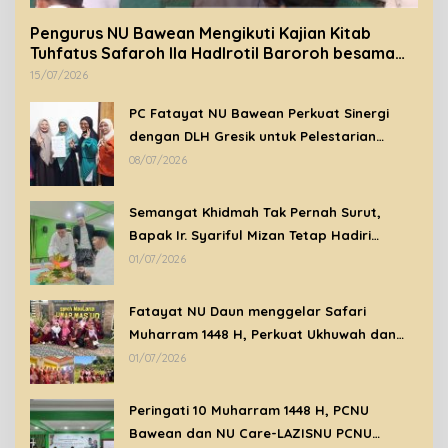
Pengurus NU Bawean Mengikuti Kajian Kitab
Tuhfatus Safaroh Ila Hadlrotil Baroroh besama
Syeikh Rohimuddin Nawawi Al-Bantani.
15/07/2026
PC Fatayat NU Bawean Perkuat Sinergi
dengan DLH Gresik untuk Pelestarian
Lingkungan di Bawean
08/07/2026
Semangat Khidmah Tak Pernah Surut,
Bapak Ir. Syariful Mizan Tetap Hadiri
Peringatan Tahun Baru Islam 1448 H di
01/07/2026
Tengah Kondisi Sakit
Fatayat NU Daun menggelar Safari
Muharram 1448 H, Perkuat Ukhuwah dan
Syiar Islam Melalui Ziarah Wali
01/07/2026
Peringati 10 Muharram 1448 H, PCNU
Bawean dan NU Care-LAZISNU PCNU